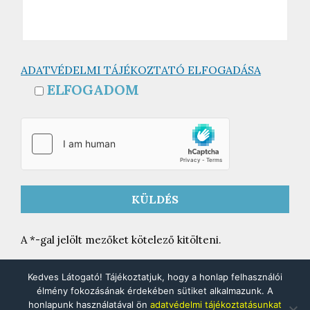
ADATVÉDELMI TÁJÉKOZTATÓ ELFOGADÁSA
ELFOGADOM
A *-gal jelölt mezőket kötelező kitölteni.
Kedves Látogató! Tájékoztatjuk, hogy a honlap felhasználói
élmény fokozásának érdekében sütiket alkalmazunk. A
honlapunk használatával ön
adatvédelmi tájékoztatásunkat