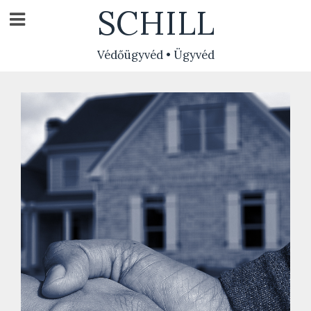
Skip
SCHILL
to
content
Védőügyvéd • Ügyvéd