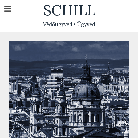
Skip
SCHILL
to
content
Védőügyvéd • Ügyvéd